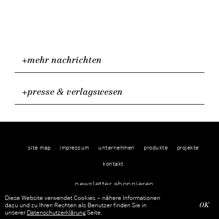
+mehr nachrichten
+presse & verlagswesen
site map
impressum
unternehmen
produkte
projekte
kontakt
newsletter abonnieren
Diese Website verwendet Cookies – nähere Informationen
OK
dazu und zu Ihren Rechten als Benutzer finden Sie in
unserer
Datenschutzerklärung
Seite.