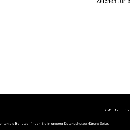
Zeichen für 
site map
imp
ne
hten als Benutzer finden Sie in unserer
Datenschutzerklärung
Seite.