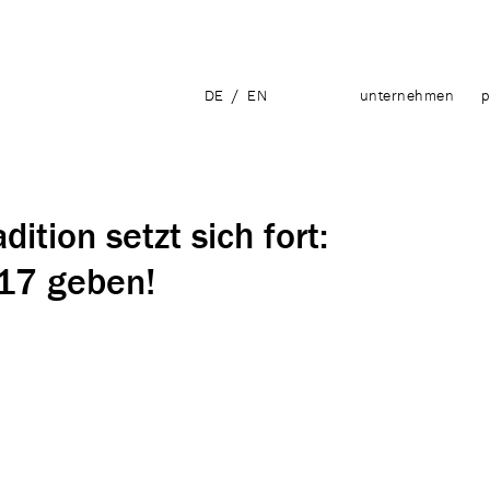
DE
/
EN
unternehmen
p
ition setzt sich fort:
017 geben!