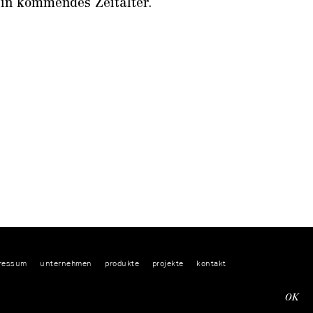
ein kommendes Zeitalter.
ressum
unternehmen
produkte
projekte
kontakt
wsletter abonnieren
OK