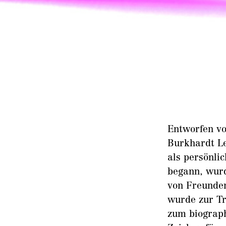
Entworfen v
Burkhardt Le
als persönli
begann, wurd
von Freunden
wurde zur Tr
zum biograph